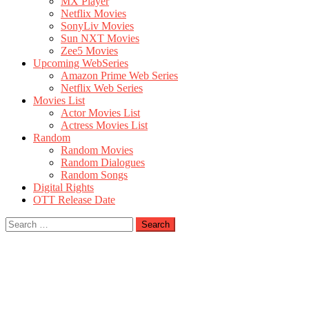
MX Player
Netflix Movies
SonyLiv Movies
Sun NXT Movies
Zee5 Movies
Upcoming WebSeries
Amazon Prime Web Series
Netflix Web Series
Movies List
Actor Movies List
Actress Movies List
Random
Random Movies
Random Dialogues
Random Songs
Digital Rights
OTT Release Date
Search
for: