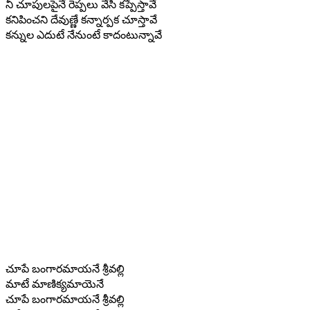
నీ చూపులపైనే రెప్పలు వేసి కప్పేస్తావే
కనిపించని దేవుణ్ణే కన్నార్పక చూస్తావే
కన్నుల ఎదుటే నేనుంటే కాదంటున్నావే
చూపే బంగారమాయనే శ్రీవల్లి
మాటే మాణిక్యమాయెనే
చూపే బంగారమాయనే శ్రీవల్లి