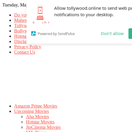
Tuesday, May 26, 2026
Allow tollywood.online to send web p
notifications to your desktop.
Do you know
Mahesh Babu
Tollywood Movies
Bollywood Movies
Don't allow
Powered by SendPulse
Hotstar Movies
Disclaimer
Privacy Policy
Contact Us
Amazon Prime Movies
Upcoming Movies
Aha Movies
Hotstar Movies
JioCinema Movies