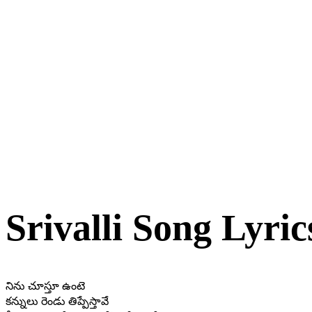
Srivalli Song Lyric
నిను చూస్తూ ఉంటె
కన్నులు రెండు తిప్పేస్తావే