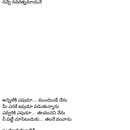
నవ్వే నవరత్నమాయనే
అన్నిటికి ఎపుడూ… ముందుండే నేను
మీ ఎనకే ఇపుడూ పడుతున్నాను
ఎవ్వరికి ఎపుడూ… తలవంచని నేను
నీ పట్టీ చూసేటందుకు… తలనే వంచాను